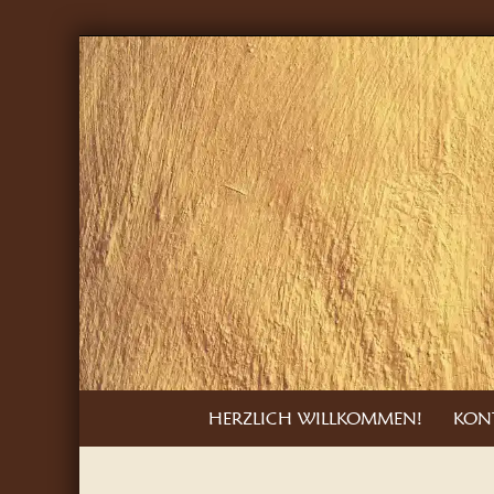
Skip
to
content
Skip
HERZLICH WILLKOMMEN!
KON
to
content