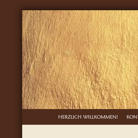
Skip
to
content
Skip
HERZLICH WILLKOMMEN!
KON
to
content